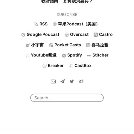
收听指南
如何成为嘉宾？
SUBSCRIBE
RSS
苹果Podcast（美国）
Google Podcast
Overcast
Castro
小宇宙
Pocket Casts
喜马拉雅
Youtube频道
Spotify
Stitcher
Breaker
CastBox