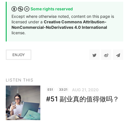
Some rights reserved
Except where otherwise noted, content on this page is
licensed under a
Creative Commons Attribution-
NonCommercial-NoDerivatives 4.0 International
license.
ENJOY
LISTEN THIS
AUG 21, 2020
E51
33:21
#51 副业真的值得做吗？