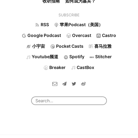
收听指南
如何成为嘉宾？
SUBSCRIBE
RSS
苹果Podcast（美国）
Google Podcast
Overcast
Castro
小宇宙
Pocket Casts
喜马拉雅
Youtube频道
Spotify
Stitcher
Breaker
CastBox