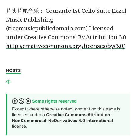
片头片尾音乐： Courante 1st Cello Suite Exzel
Music Publishing
(freemusicpublicdomain.com) Licensed
under Creative Commons: By Attribution 3.0
http://creativecommons.org/licenses/by/3.0/
HOSTS
牛
Some rights reserved
Except where otherwise noted, content on this page is
licensed under a
Creative Commons Attribution-
NonCommercial-NoDerivatives 4.0 International
license.