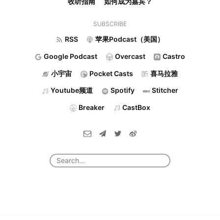
收听指南
如何成为嘉宾？
SUBSCRIBE
RSS
苹果Podcast（美国）
Google Podcast
Overcast
Castro
小宇宙
Pocket Casts
喜马拉雅
Youtube频道
Spotify
Stitcher
Breaker
CastBox