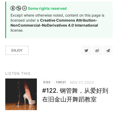
Some rights reserved
Except where otherwise noted, content on this page is
licensed under a
Creative Commons Attribution-
NonCommercial-NoDerivatives 4.0 International
license.
ENJOY
LISTEN THIS
NOV 27, 2023
E122
1:00:21
#122. 钢管舞，从爱好到
在旧金山开舞蹈教室