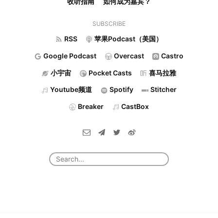
收听指南
如何成为嘉宾？
SUBSCRIBE
RSS
苹果Podcast（美国）
Google Podcast
Overcast
Castro
小宇宙
Pocket Casts
喜马拉雅
Youtube频道
Spotify
Stitcher
Breaker
CastBox