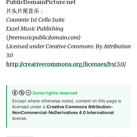
PublicDomainPicture.net
片头片尾音乐：
Courante 1st Cello Suite
Exzel Music Publishing
(freemusicpublicdomain.com)
Licensed under Creative Commons: By Attribution
3.0
http://creativecommons.org/licenses/by/3.0/
Some rights reserved
Except where otherwise noted, content on this page is
licensed under a
Creative Commons Attribution-
NonCommercial-NoDerivatives 4.0 International
license.