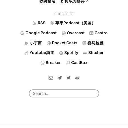
收听指南
如何成为嘉宾？
SUBSCRIBE
RSS
苹果Podcast（美国）
Google Podcast
Overcast
Castro
小宇宙
Pocket Casts
喜马拉雅
Youtube频道
Spotify
Stitcher
Breaker
CastBox