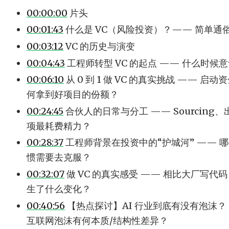
00:00:00
片头
00:01:43
什么是 VC（风险投资）？—— 简单
00:03:12
VC 的历史与演变
00:04:43
工程师转型 VC 的起点 —— 什么时候
00:06:10
从 0 到 1 做 VC 的真实挑战 —— 启
何拿到好项目的份额？
00:24:45
合伙人的日常与分工 —— Sourcing
项最耗费精力？
00:28:37
工程师背景在投资中的“护城河” —— 哪些是
惯需要去克服？
00:32:07
做 VC 的真实感受 —— 相比大厂写
生了什么变化？
00:40:56
【热点探讨】AI 行业到底有没有泡沫？ 
互联网泡沫有何本质/结构性差异？