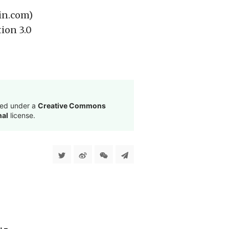
in.com)
ion 3.0
sed under a
Creative Commons
nal
license.