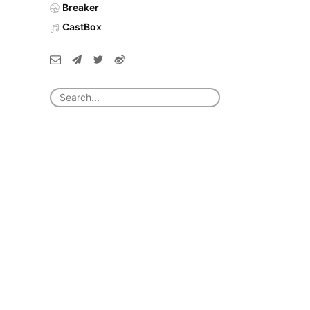
Breaker
CastBox