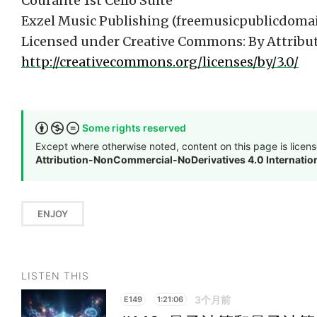
Courante 1st Cello Suite
Exzel Music Publishing (freemusicpublicdoma
Licensed under Creative Commons: By Attribut
http://creativecommons.org/licenses/by/3.0/
Some rights reserved
Except where otherwise noted, content on this page is licen
Attribution-NonCommercial-NoDerivatives 4.0 Internatio
ENJOY
LISTEN THIS
3个月前
E149
1:21:06